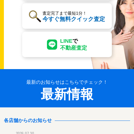
査定完了まで最短1分！
今すぐ無料クイック査定
LINE
で
不動産査定
最新のお知らせはこちらでチェック！
最新情報
各店舗からのお知らせ
2026.07.30
2026.