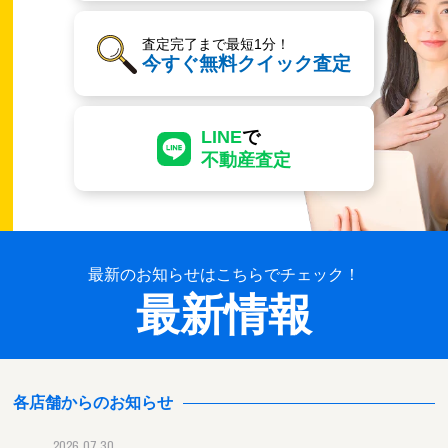
査定完了まで最短1分！
今すぐ無料クイック査定
LINE
で
不動産査定
最新のお知らせはこちらでチェック！
最新情報
各店舗からのお知らせ
2026.07.30
2026.