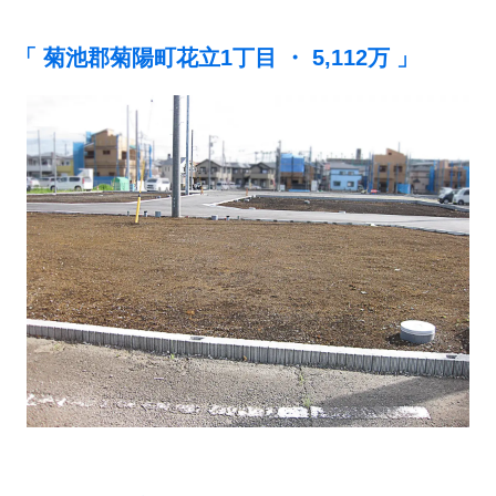
「 菊池郡菊陽町花立1丁目 ・ 5,112万 」