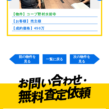
【物件】コープ野村水前寺
【お客様】売主様
【成約価格】450万
前の物件を
次の物件を
一覧に戻る
見る
見る