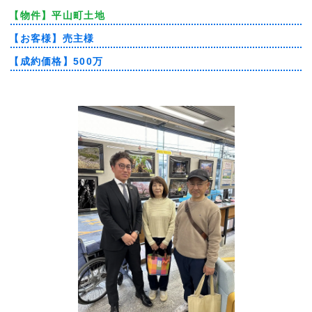
【物件】
平山町土地
【お客様】
売主様
【成約価格】
500万