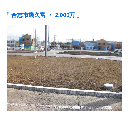
「 合志市幾久富 ・ 2,000万 」