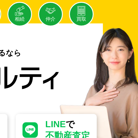
相続
仲介
買取
るなら
LINE
で
不動産査定