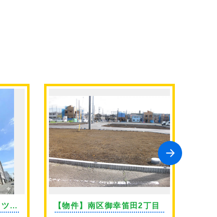
イツ上
【物件】南区御幸笛田2丁目
【物