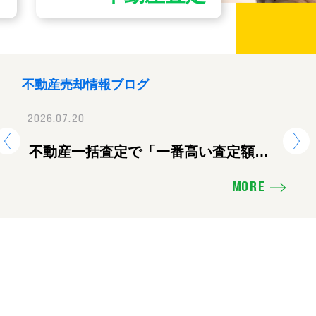
不動産売却情報ブログ
2026.07.20
2026.07.28
2026.
地震に伴う臨時休業のお知ら
不動産一括査定で「一番高い査定額」
【重要】地震に伴
熊
を出した会社に頼むと失敗する理由
せ
ツ
MORE
え