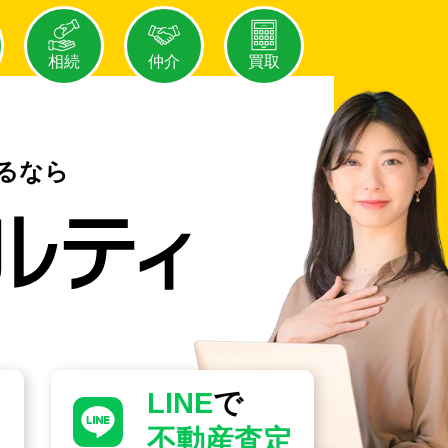
相続
仲介
買取
るなら
LINE
で
不動産査定