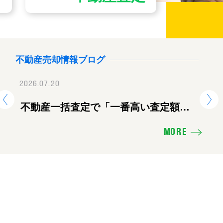
不動産売却情報ブログ
2026.07.20
2026.07.28
2026.
地震に伴う臨時休業のお知ら
不動産一括査定で「一番高い査定額」
【重要】地震に伴
熊
を出した会社に頼むと失敗する理由
せ
ツ
MORE
え