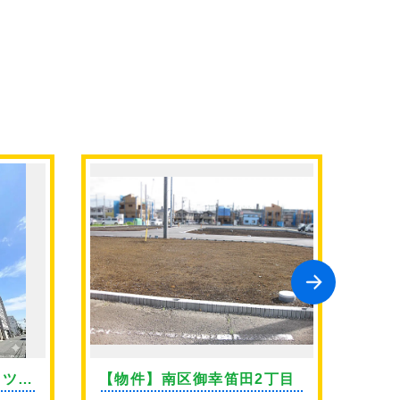
イツ上
【物件】南区御幸笛田2丁目
【物