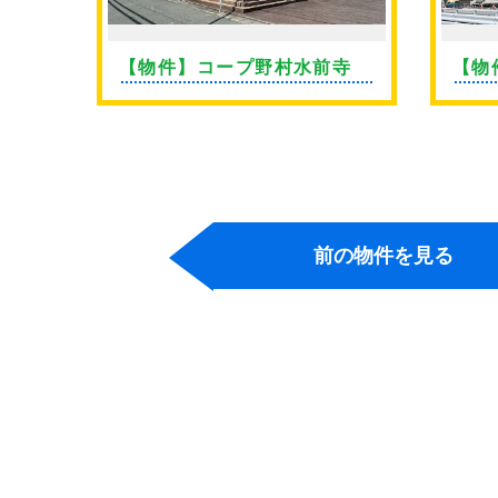
ン薬
【物件】コープ野村水前寺
【物
前の物件を見る