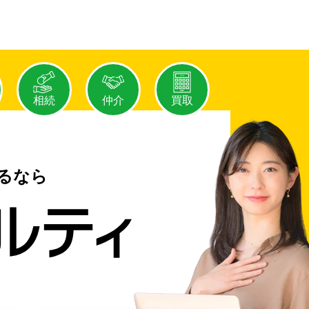
相続
仲介
買取
るなら