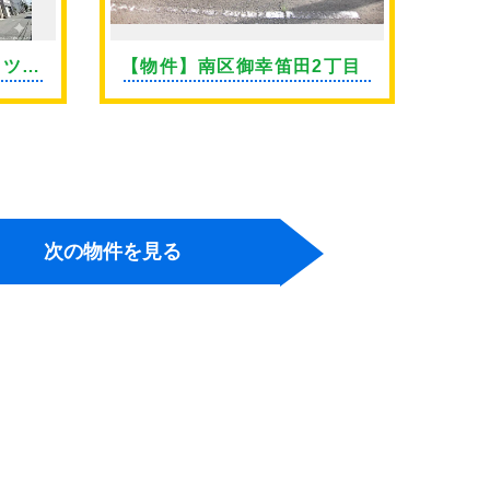
イツ上
【物件】南区御幸笛田2丁目
【物
継橋
次の物件を見る