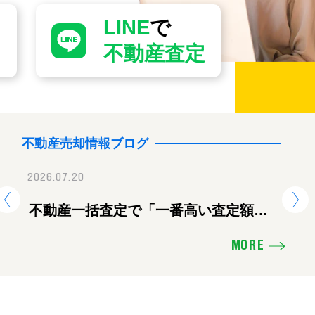
LINE
で
不動産査定
不動産売却情報ブログ
2026.07.20
2026.07.28
2026.
地震に伴う臨時休業のお知ら
不動産一括査定で「一番高い査定額」
【重要】地震に伴
熊
を出した会社に頼むと失敗する理由
せ
ツ
MORE
え