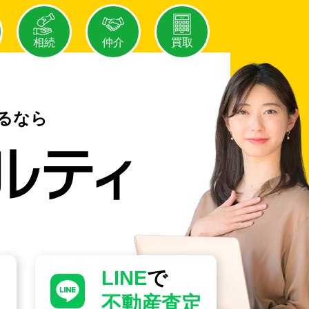
相続
仲介
買取
るなら
LINE
で
不動産査定