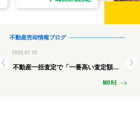
不動産売却情報ブログ
2026.07.20
2026.07.28
2026.
地震に伴う臨時休業のお知ら
不動産一括査定で「一番高い査定額」
【重要】地震に伴
熊
を出した会社に頼むと失敗する理由
せ
ツ
MORE
え