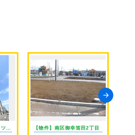
イツ上
【物件】南区御幸笛田2丁目
【物