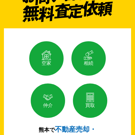
空家
相続
仲介
買取
不動産売却・
熊本で