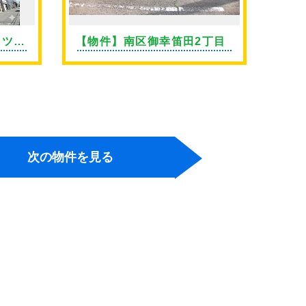
イツ上
【物件】南区御幸笛田2丁目
【物
継橋
次の物件を見る