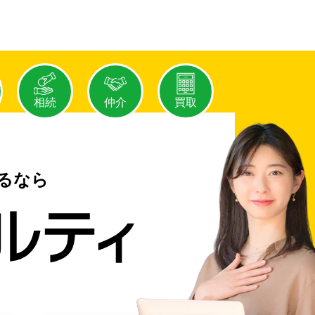
相続
仲介
買取
るなら