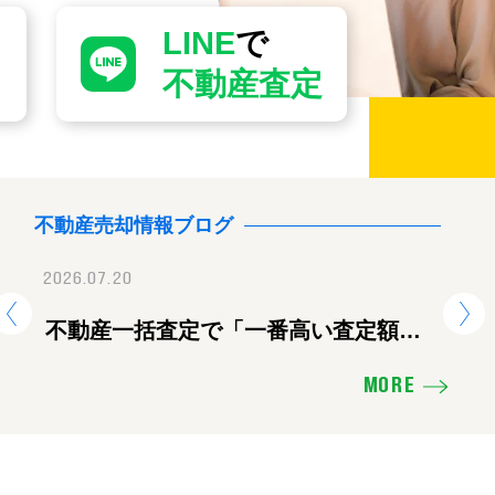
LINE
で
不動産査定
不動産売却情報ブログ
2026.07.20
2026.07.28
2026.
地震に伴う臨時休業のお知ら
不動産一括査定で「一番高い査定額」
【重要】地震に伴
熊
を出した会社に頼むと失敗する理由
せ
ツ
MORE
え