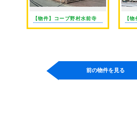
ン薬
【物件】コープ野村水前寺
【物
前の物件を見る