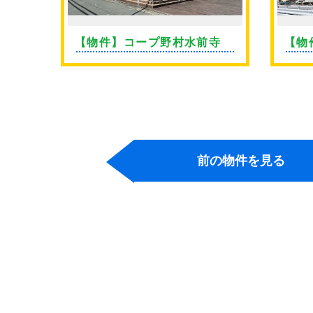
ン薬
【物件】コープ野村水前寺
【物
前の物件を見る