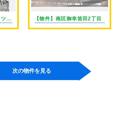
イツ上
【物件】南区御幸笛田2丁目
【物
継橋
次の物件を見る