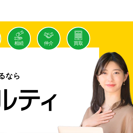
相続
仲介
買取
るなら