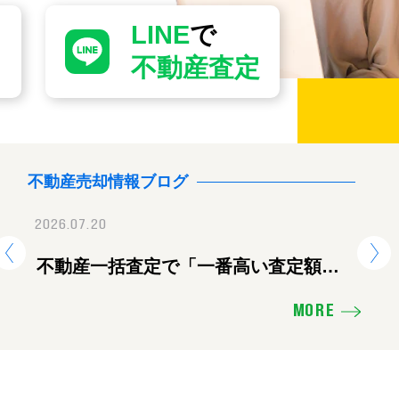
LINE
で
不動産査定
不動産売却情報ブログ
2026.07.20
2026.07.28
2026.
地震に伴う臨時休業のお知ら
不動産一括査定で「一番高い査定額」
【重要】地震に伴
熊
を出した会社に頼むと失敗する理由
せ
ツ
MORE
え