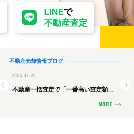
LINE
で
不動産査定
不動産売却情報ブログ
2026.07.20
2026.07.28
2026.
地震に伴う臨時休業のお知ら
不動産一括査定で「一番高い査定額」
【重要】地震に伴
熊
を出した会社に頼むと失敗する理由
せ
ツ
MORE
え