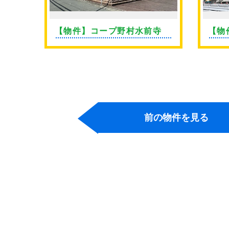
ン薬
【物件】コープ野村水前寺
【物
前の物件を見る