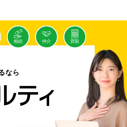
相続
仲介
買取
るなら