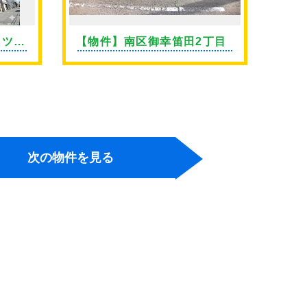
イツ上
【物件】南区御幸笛田2丁目
【物
継橋
次の物件を見る