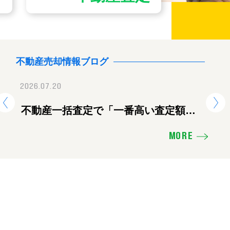
不動産売却情報ブログ
2026.07.20
2026.07.28
2026.
地震に伴う臨時休業のお知ら
不動産一括査定で「一番高い査定額」
【重要】地震に伴
熊
を出した会社に頼むと失敗する理由
せ
ツ
MORE
え