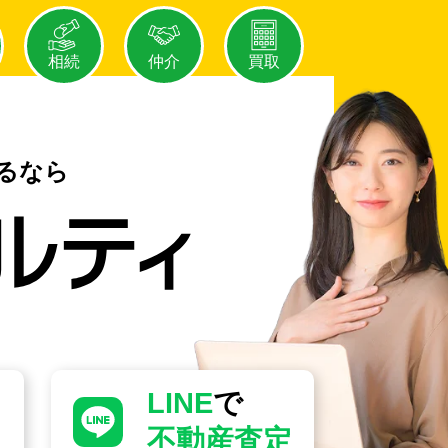
相続
仲介
買取
るなら
LINE
で
不動産査定