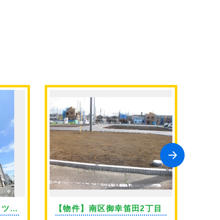
イツ上
【物件】南区御幸笛田2丁目
【物