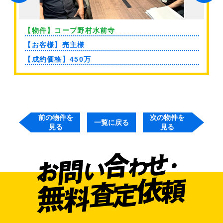
【物件】コープ野村水前寺
【お客様】売主様
【成約価格】450万
前の物件を
次の物件を
一覧に戻る
見る
見る