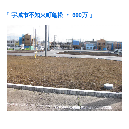
「 宇城市不知火町亀松 ・ 600万 」