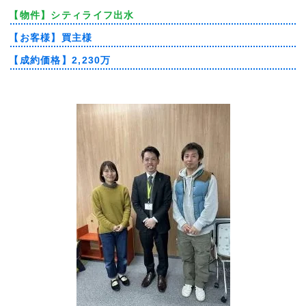
【物件】
シティライフ出水
【お客様】
買主様
【成約価格】
2,230万