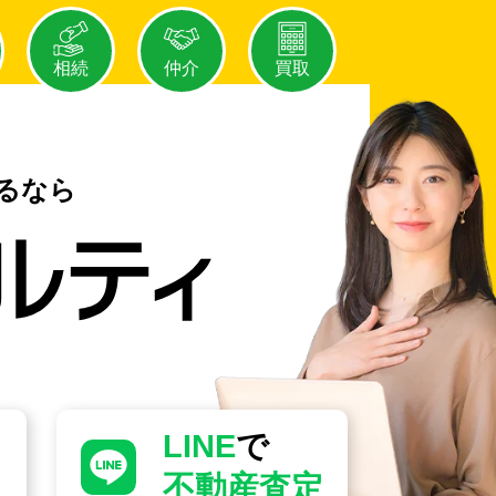
相続
仲介
買取
るなら
LINE
で
不動産査定