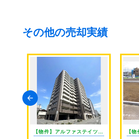
その他の売却実績
目
【物件】アルファステイツ上
【物