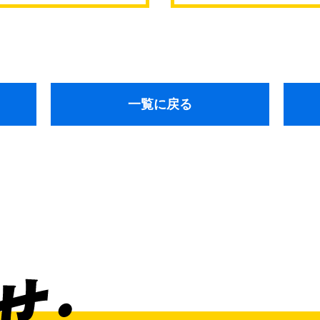
継橋
一覧に戻る