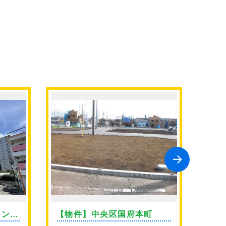
ョン代
【物件】中央区国府本町
【物