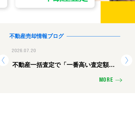
不動産売却情報ブログ
2026.07.20
2026.07.28
2026.
地震に伴う臨時休業のお知ら
不動産一括査定で「一番高い査定額」
【重要】地震に伴
熊
を出した会社に頼むと失敗する理由
せ
ツ
MORE
え