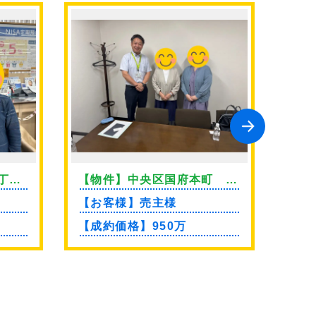
丁
【物件】中央区国府本町 土
【物
地
【お客様】売主様
【お
【成約価格】950万
【成