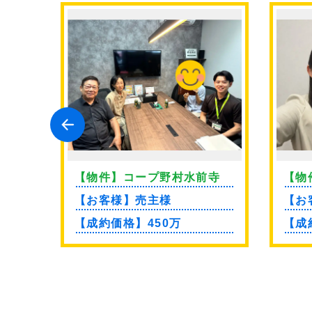
前寺
【物件】コープ野村水前寺
【物
【お客様】売主様
【お
【成約価格】450万
【成