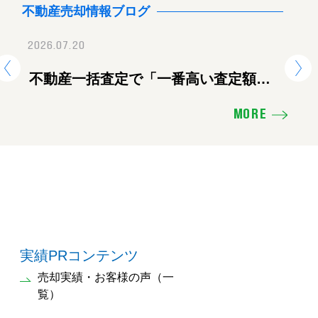
不動産売却情報ブログ
2026.07.20
2026.07.28
2026.
地震に伴う臨時休業のお知ら
不動産一括査定で「一番高い査定額」
【重要】地震に伴
熊
を出した会社に頼むと失敗する理由
せ
ツ
MORE
え
実績PRコンテンツ
売却実績・お客様の声（一
覧）