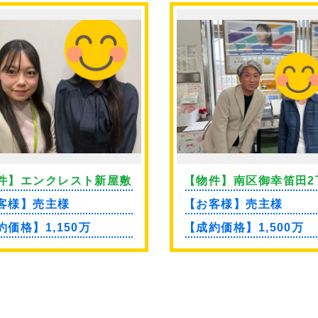
件】エンクレスト新屋敷
【物件】南区御幸笛田2
目 土地
客様】売主様
【お客様】売主様
約価格】1,150万
【成約価格】1,500万